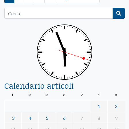
Calendario articoli
L
M
M
G
V
S
D
1
2
3
4
5
6
7
8
9