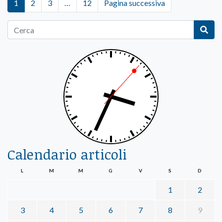
1
2
3
…
12
Pagina successiva
Calendario articoli
L
M
M
G
V
S
D
1
2
3
4
5
6
7
8
9