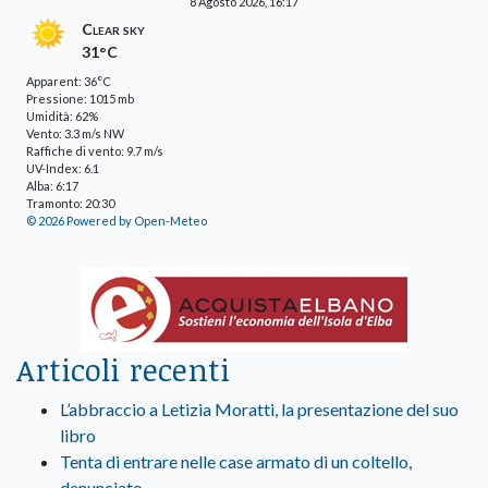
8 Agosto 2026, 16:17
Clear sky
31°C
Apparent: 36°C
Pressione: 1015 mb
Umidità: 62%
Vento: 3.3 m/s NW
Raffiche di vento: 9.7 m/s
UV-Index: 6.1
Alba: 6:17
Tramonto: 20:30
© 2026 Powered by Open-Meteo
Articoli recenti
L’abbraccio a Letizia Moratti, la presentazione del suo
libro
Tenta di entrare nelle case armato di un coltello,
denunciato