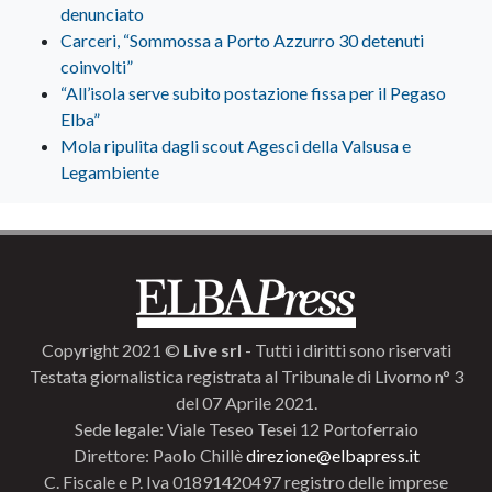
denunciato
Carceri, “Sommossa a Porto Azzurro 30 detenuti
coinvolti”
“All’isola serve subito postazione fissa per il Pegaso
Elba”
Mola ripulita dagli scout Agesci della Valsusa e
Legambiente
Copyright 2021 ©
Live srl
- Tutti i diritti sono riservati
Testata giornalistica registrata al Tribunale di Livorno n° 3
del 07 Aprile 2021.
Sede legale: Viale Teseo Tesei 12 Portoferraio
Direttore: Paolo Chillè
direzione@elbapress.it
C. Fiscale e P. Iva 01891420497 registro delle imprese