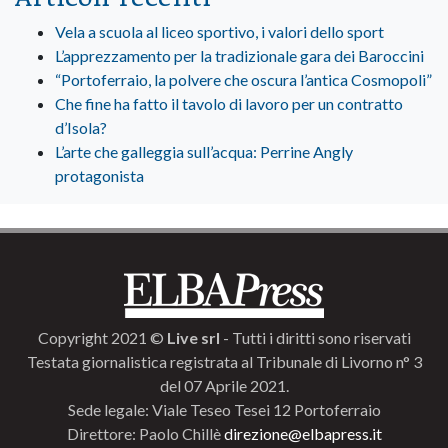
Vela a scuola al liceo sportivo, i valori dello sport
L’apprezzamento per la tradizionale gara dei Baroccini
“Portoferraio, la polvere che oscura l’antica Cosmopoli”
Che fine ha fatto il tavolo di lavoro per un contratto
d’Isola?
L’arte che galleggia sull’acqua: Perrine Angly
protagonista
Copyright 2021 ©
Live srl
- Tutti i diritti sono riservati
Testata giornalistica registrata al Tribunale di Livorno n° 3
del 07 Aprile 2021.
Sede legale: Viale Teseo Tesei 12 Portoferraio
Direttore: Paolo Chillè
direzione@elbapress.it