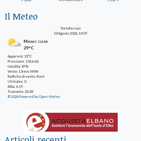
Il Meteo
Portoferraio
10 Agosto 2026, 10:07
Mainly clear
29°C
Apparent: 33°C
Pressione: 1016 mb
Umidità: 87%
Vento: 1.8 m/s NNW
Raffiche di vento: 8 m/s
UV-Index: 0
Alba: 6:19
Tramonto: 20:28
© 2026 Powered by Open-Meteo
Articoli recenti