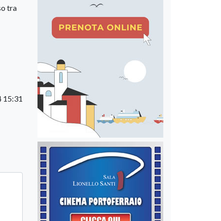
so tra
4 15:31