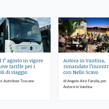
l 1° agosto in vigore
Autorə in Vantina,
ove tariffe per i
rimandato l’incont
oli di viaggio
con Nello Scavo
At-Autolinee Toscane
di Angelo Airò Farulla, per
Autorə in Vantina