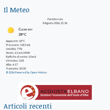
Il Meteo
Portoferraio
8 Agosto 2026, 21:36
Clear sky
28°C
Apparent: 33°C
Pressione: 1015 mb
Umidità: 77%
Vento: 2.1 m/s NNW
Raffiche di vento: 10 m/s
UV-Index: 0.05
Alba: 6:17
Tramonto: 20:30
© 2026 Powered by Open-Meteo
Articoli recenti