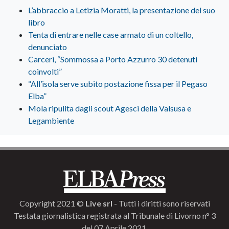
L’abbraccio a Letizia Moratti, la presentazione del suo
libro
Tenta di entrare nelle case armato di un coltello,
denunciato
Carceri, “Sommossa a Porto Azzurro 30 detenuti
coinvolti”
“All’isola serve subito postazione fissa per il Pegaso
Elba”
Mola ripulita dagli scout Agesci della Valsusa e
Legambiente
Copyright 2021 ©
Live srl
- Tutti i diritti sono riservati
Testata giornalistica registrata al Tribunale di Livorno n° 3
del 07 Aprile 2021.