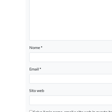
Nome
*
Email
*
Sito web
Salva il mio nome, email e sito web in questo