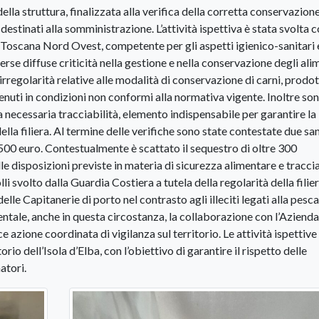
della struttura, finalizzata alla verifica della corretta conservazione
stinati alla somministrazione. L’attività ispettiva è stata svolta co
Toscana Nord Ovest, competente per gli aspetti igienico-sanitari 
rse diffuse criticità nella gestione e nella conservazione degli alim
rregolarità relative alle modalità di conservazione di carni, prodot
etenuti in condizioni non conformi alla normativa vigente. Inoltre son
lla necessaria tracciabilità, elemento indispensabile per garantire la
ella filiera. Al termine delle verifiche sono state contestate due sa
00 euro. Contestualmente è scattato il sequestro di oltre 300
le disposizioni previste in materia di sicurezza alimentare e traccia
li svolto dalla Guardia Costiera a tutela della regolarità della filie
le Capitanerie di porto nel contrasto agli illeciti legati alla pesca 
ntale, anche in questa circostanza, la collaborazione con l’Aziend
azione coordinata di vigilanza sul territorio. Le attività ispettive
orio dell’Isola d’Elba, con l’obiettivo di garantire il rispetto delle
atori.