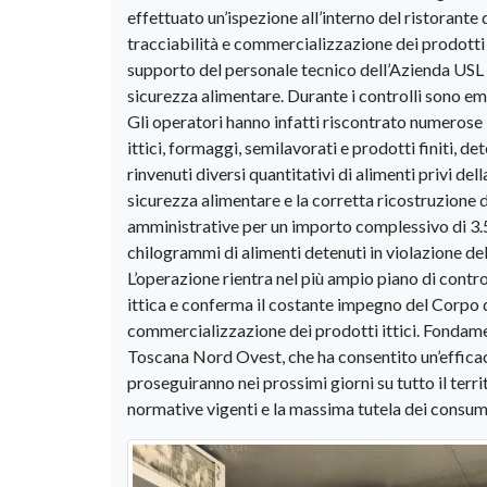
effettuato un’ispezione all’interno del ristorante 
tracciabilità e commercializzazione dei prodotti de
supporto del personale tecnico dell’Azienda USL 
sicurezza alimentare. Durante i controlli sono eme
Gli operatori hanno infatti riscontrato numerose i
ittici, formaggi, semilavorati e prodotti finiti, d
rinvenuti diversi quantitativi di alimenti privi de
sicurezza alimentare e la corretta ricostruzione d
amministrative per un importo complessivo di 3.5
chilogrammi di alimenti detenuti in violazione del
L’operazione rientra nel più ampio piano di control
ittica e conferma il costante impegno del Corpo del
commercializzazione dei prodotti ittici. Fondame
Toscana Nord Ovest, che ha consentito un’efficace 
proseguiranno nei prossimi giorni su tutto il territ
normative vigenti e la massima tutela dei consum