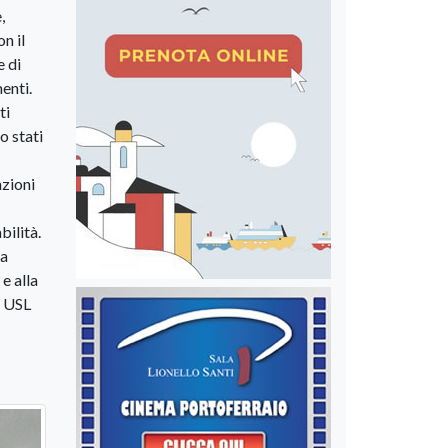
,
n il
e di
enti.
ti
o stati
nzioni
bilità.
ra
e alla
a USL