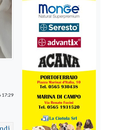
 17:29
ndi