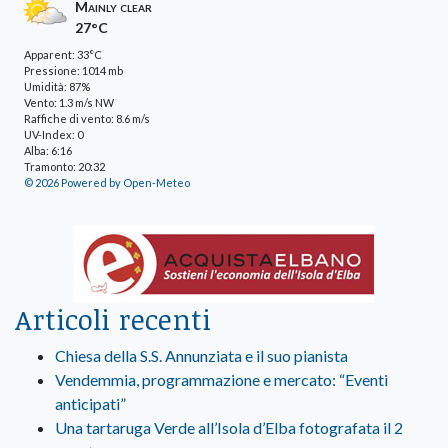
Mainly clear
27°C
Apparent: 33°C
Pressione: 1014 mb
Umidità: 87%
Vento: 1.3 m/s NW
Raffiche di vento: 8.6 m/s
UV-Index: 0
Alba: 6:16
Tramonto: 20:32
© 2026 Powered by Open-Meteo
Articoli recenti
Chiesa della S.S. Annunziata e il suo pianista
Vendemmia, programmazione e mercato: “Eventi
anticipati”
Una tartaruga Verde all’Isola d’Elba fotografata il 2