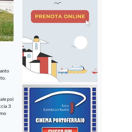
canto
to.
ale poi
ccia 3
iamo