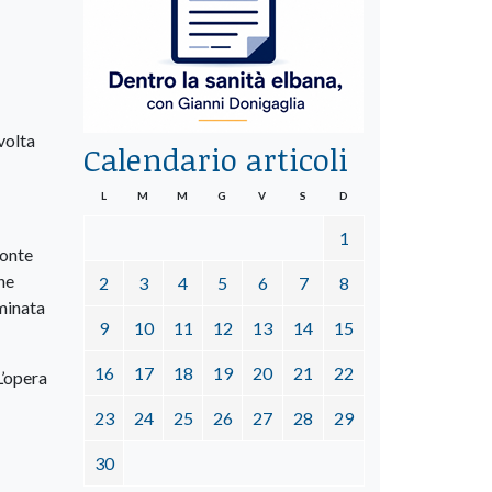
volta
Calendario articoli
L
M
M
G
V
S
D
1
ponte
one
2
3
4
5
6
7
8
minata
9
10
11
12
13
14
15
16
17
18
19
20
21
22
L’opera
23
24
25
26
27
28
29
30