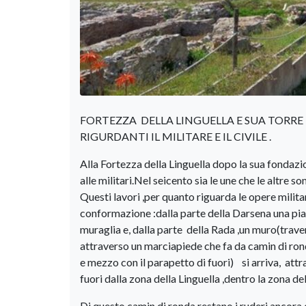
FORTEZZA DELLA LINGUELLA E SUA TORR
RIGURDANTI IL MILITARE E IL CIVILE .
Alla Fortezza della Linguella dopo la sua fondazi
alle militari.Nel seicento sia le une che le altr
Questi lavori ,per quanto riguarda le opere militar
conformazione :dalla parte della Darsena una pia
muraglia e, dalla parte della Rada ,un muro(trave
attraverso un marciapiede che fa da camin di ron
e mezzo con il parapetto di fuori) si arriva, at
fuori dalla zona della Linguella ,dentro la zona de
Di questo camin di ronda restano i ruderi ancora 