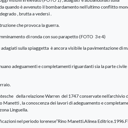
i da quando è avvenuto il bombardamento nell’ultimo conflitto mon
egrado , brutta a vedersi .
truzione che provoca la guerra.
il camminamento di ronda con suo parapetto (FOTO 3 e 4)
adagiati sulla spiaggetta è ancora visibile la pavimentazione di m
inuano adeguamenti e completamenti riguardanti sia la parte civile
rraio.
centesche della relazione Warren del 1747 conservate nell’archivio d
zo Manetti , la conoscenza dei lavori di adeguamento e completam
 zona Linguella.
icazioni nel periodo lorenese”Rino Manetti.Alinea Editrice.1996.F