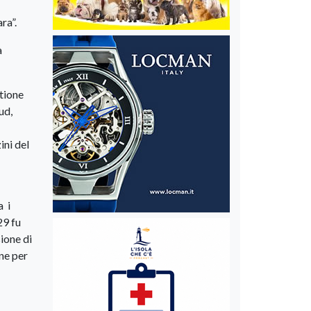
ra”.
à
stione
ud,
ini del
a i
29 fu
sione di
ne per