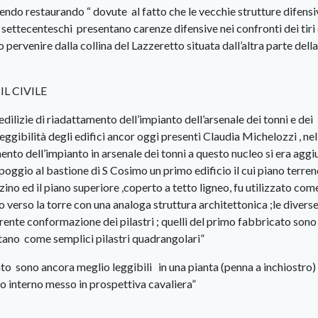
endo restaurando “ dovute al fatto che le vecchie strutture difens
 settecenteschi presentano carenze difensive nei confronti dei tiri 
o pervenire dalla collina del Lazzeretto situata dall’altra parte dell
L CIVILE
ilizie di riadattamento dell’impianto dell’arsenale dei tonni e dei
 leggibilità degli edifici ancor oggi presenti Claudia Michelozzi , nel
amento dell’impianto in arsenale dei tonni a questo nucleo si era agg
ppoggio al bastione di S Cosimo un primo edificio il cui piano terre
ino ed il piano superiore ,coperto a tetto ligneo, fu utilizzato com
 verso la torre con una analoga struttura architettonica ;le diverse
erente conformazione dei pilastri ; quelli del primo fabbricato sono
tano come semplici pilastri quadrangolari”
to sono ancora meglio leggibili in una pianta (penna a inchiostro)
suo interno messo in prospettiva cavaliera”