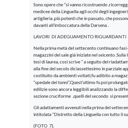
Sono opere che “si vanno ricostruendo ,ricorregg
medicee della Linguella agli occhi degli ingegneri
artiglieria ,più potenti che in passato, che posson
davanti all’imboccatura della Darsena .
LAVORI DI ADEGUAMENTO RIGUARDANTI I
Nella prima metà del settecento continuano fasi ed
magazzini del sale già iniziate nel seicento .Sulla
tesi di laurea, così scrive “ a seguito del riadatt
alla fine del secolo diciassettesimo in parziale a
costituito da ambienti voltati;fu adibito a magazz
“spedale dei tonni”,Quest’ultimo fu poi prolungato
edilizie sono ancora leggibili analizzando la diff
sezione cruciforme ,quelli del secondo si presen
Gli adattamenti avvenuti nella prima del settecen
intitolata “Distretto della Linguella con tutto il 
(FOTO 7).