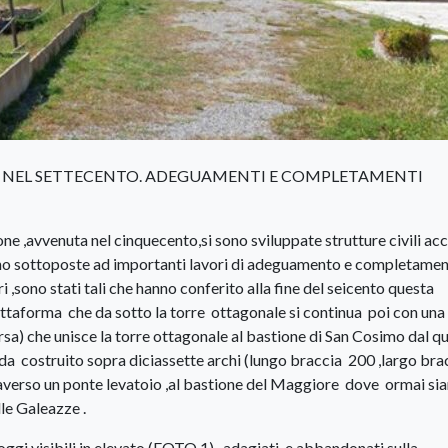
E NEL SETTECENTO. ADEGUAMENTI E COMPLETAMENTI
one ,avvenuta nel cinquecento,si sono sviluppate strutture civili ac
e sono sottoposte ad importanti lavori di adeguamento e completamen
i ,sono stati tali che hanno conferito alla fine del seicento questa
ttaforma che da sotto la torre ottagonale si continua poi con una
rsa) che unisce la torre ottagonale al bastione di San Cosimo dal qu
da costruito sopra diciassette archi (lungo braccia 200 ,largo bra
traverso un ponte levatoio ,al bastione del Maggiore dove ormai s
lle Galeazze .
oggi visibili in elevato (FOTO 1) , adagiati e abbandonati sulla