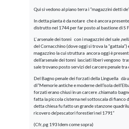
Qui si vedono al piano terra i “magazzini detti de’
In detta pianta è da notare che è ancora presente 
distrutto nel 1744 per far posto al bastione di S
L’ arsenale dei tonni con i magazzini del sale ,nel
del Cornacchino (dove oggi si trova la “gattaia”) 
magazzino la cui struttura ancora oggi è presente
dell’arsenale dei tonni lasciati liberi vengono t
sale trovano posto servizi del carcere penale tra 
Del Bagno penale dei forzati della Linguella dà 
di”Memorie antiche e moderne dell’isola dell’Elba 
forzati erano chiusi in un carcere .chiamato bagn
fatta la piccola cisterna nel sottoscala di fianco 
detta chiesa fu fatto un grande stanzone quadril
ricovero de’pescatori forestieri nel 1791”
(Cfr, pg 193 Idem come sopra)