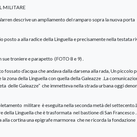
 MILITARE
 Warren descrive un ampliamento del ramparo sopra la nuova porta
o posto a alla radice della Linguella e precisamente nella testata ri
on sue troniere e parapetto (FOTO 8 e 9) .
tto fossato d’acqua che andava dalla darsena alla rada, Un piccolo 
 la zona della Linguella con quella della Galeazze .La comunicazi
reta delle Galeazze” che immetteva nella strada urbana oggi deno
tamento militare è eseguita nella seconda metà del settecento.
e della Linguella che è trasformata nel bastione di San Francesco .
sa alla cortina una epigrafe marmorea che ne ricorda la fondazione