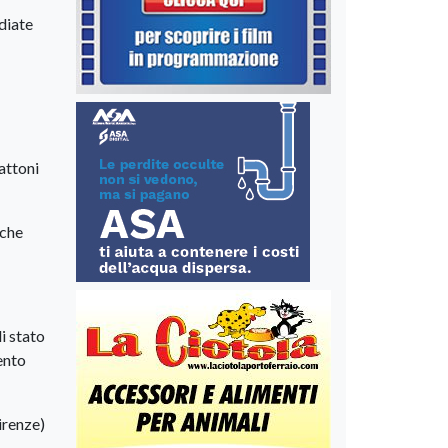
diate
attoni
 che
i stato
ento
irenze)