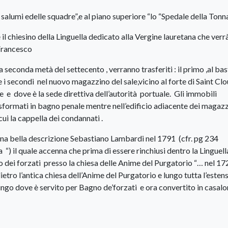
 salumi edelle squadre”,e al piano superiore “lo “Spedale della Tonna
il chiesino della Linguella dedicato alla Vergine lauretana che verr
 Francesco
la seconda metà del settecento , verranno trasferiti : il primo ,al ba
e i secondi nel nuovo magazzino del sale,vicino al forte di Saint Clo
 e dove è la sede direttiva dell’autorità portuale. Gli immobili
rasformati in bagno penale mentre nell’edificio adiacente dei magazz
cui la cappella dei condannati .
una bella descrizione Sebastiano Lambardi nel 1791 (cfr. pg 234
“) il quale accenna che prima di essere rinchiusi dentro la Linguell
o dei forzati presso la chiesa delle Anime del Purgatorio “… nel 17
dietro l’antica chiesa dell’Anime del Purgatorio e lungo tutta l’esten
ungo dove è servito per Bagno de’forzati e ora convertito in casalo