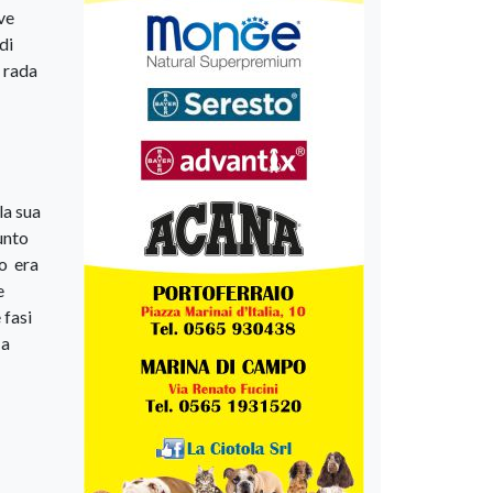
ive
di
a rada
la sua
iunto
no era
e
 fasi
 a