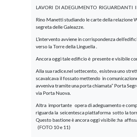
LAVORI DI ADEGUMENTO RIGUARDANTI IL
Rino Manetti studiando le carte della relazione
segreta delle Galeazze.
L’intervento avviene in corrispondenza dell’edifici
verso la Torre della Linguella .
Ancora oggi tale edificio è presente e visibile c
Alla sua radice.nel settecento, esisteva uno stre
scavalcava il fossato mettendo in comunicazione
avveniva tramite una porta chiamata” Porta Seg
via Porta Nuova.
Altra importante opera di adeguamento e comple
riguarda la seicentesca piattaforma sotto la torr
Questo bastione è ancora oggi visibile :ha affis
(FOTO 10 e 11)