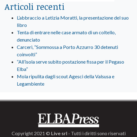
Articoli recenti
L’abbraccio a Letizia Moratti, la presentazione del suo
libro
Tenta di entrare nelle case armato di un coltello,
denunciato
Carceri, “Sommossa a Porto Azzurro 30 detenuti
coinvolti”
“All’isola serve subito postazione fissa per il Pegaso
Elba”
Mola ripulita dagli scout Agesci della Valsusa e
Legambiente
Copyright 2021 ©
Live srl
- Tutti i diritti sono riservati