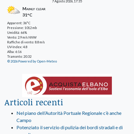
7 Agosto 2026, 17:35
Mainly clear
31°C
Apparent: 36°C
Pressione: 1012 mb
Umidità: 66%
Vento: 2.9 m/s NNW
Raffiche di vento: 8.8 m/s
UV-Index: 4.8
Alba: 6:16
Tramonto: 20:32
© 2026 Powered by Open-Meteo
Articoli recenti
Nel piano dell’Autorità Portuale Regionale c’è anche
Campo
Potenziato il servizio di pulizia dei bordi stradali e di