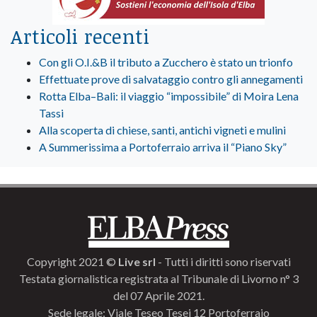
Articoli recenti
Con gli O.I.&B il tributo a Zucchero è stato un trionfo
Effettuate prove di salvataggio contro gli annegamenti
Rotta Elba–Bali: il viaggio “impossibile” di Moira Lena
Tassi
Alla scoperta di chiese, santi, antichi vigneti e mulini
A Summerissima a Portoferraio arriva il “Piano Sky”
Copyright 2021 ©
Live srl
- Tutti i diritti sono riservati
Testata giornalistica registrata al Tribunale di Livorno n° 3
del 07 Aprile 2021.
Sede legale: Viale Teseo Tesei 12 Portoferraio