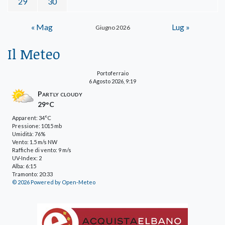
29
30
« Mag
Lug »
Giugno 2026
Il Meteo
Portoferraio
6 Agosto 2026, 9:19
Partly cloudy
29°C
Apparent: 34°C
Pressione: 1015 mb
Umidità: 76%
Vento: 1.5 m/s NW
Raffiche di vento: 9 m/s
UV-Index: 2
Alba: 6:15
Tramonto: 20:33
© 2026 Powered by Open-Meteo