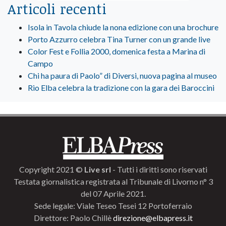
Articoli recenti
Isola in Tavola chiude la nona edizione con una brochure
Porto Azzurro celebra Tina Turner con un grande live
Color Fest e Follia 2000, domenica festa a Marina di
Campo
Chi ha paura di Paolo” di Diversi, nuova pagina al museo
Rio Elba celebra la tradizione con la gara dei Baroccini
Copyright 2021 ©
Live srl
- Tutti i diritti sono riservati
Testata giornalistica registrata al Tribunale di Livorno n° 3
del 07 Aprile 2021.
Sede legale: Viale Teseo Tesei 12 Portoferraio
Direttore: Paolo Chillè
direzione@elbapress.it