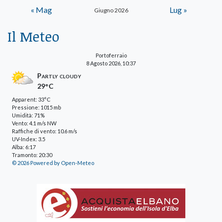
« Mag
Lug »
Giugno 2026
Il Meteo
Portoferraio
8 Agosto 2026, 10:37
Partly cloudy
29°C
Apparent: 33°C
Pressione: 1015 mb
Umidità: 71%
Vento: 4.1 m/s NW
Raffiche di vento: 10.6 m/s
UV-Index: 3.5
Alba: 6:17
Tramonto: 20:30
© 2026 Powered by Open-Meteo