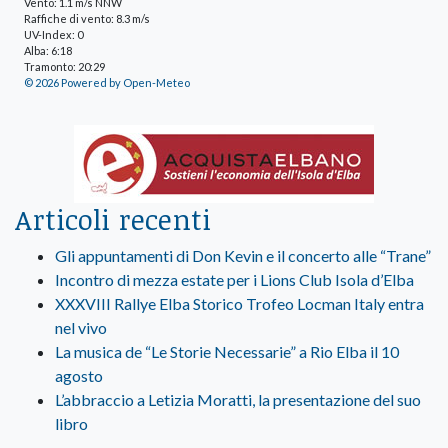
Vento: 1.1 m/s NNW
Raffiche di vento: 8.3 m/s
UV-Index: 0
Alba: 6:18
Tramonto: 20:29
© 2026 Powered by Open-Meteo
Articoli recenti
Gli appuntamenti di Don Kevin e il concerto alle “Trane”
Incontro di mezza estate per i Lions Club Isola d’Elba
XXXVIII Rallye Elba Storico Trofeo Locman Italy entra
nel vivo
La musica de “Le Storie Necessarie” a Rio Elba il 10
agosto
L’abbraccio a Letizia Moratti, la presentazione del suo
libro