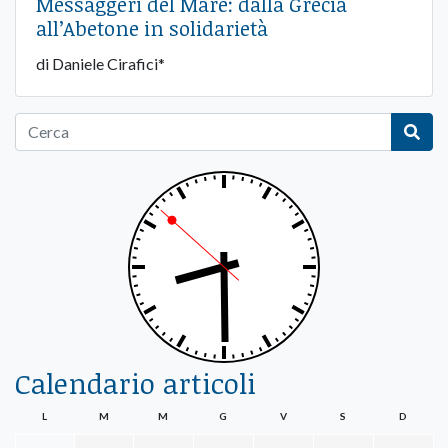
Messaggeri del Mare: dalla Grecia
all’Abetone in solidarietà
di Daniele Cirafici*
Calendario articoli
L
M
M
G
V
S
D