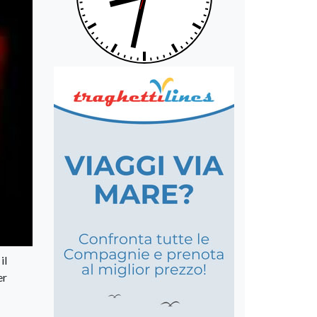
il
er