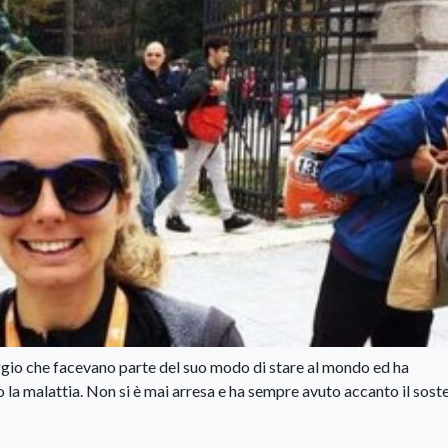
aggio che facevano parte del suo modo di stare al mondo ed ha
o la malattia. Non si è mai arresa e ha sempre avuto accanto il sost