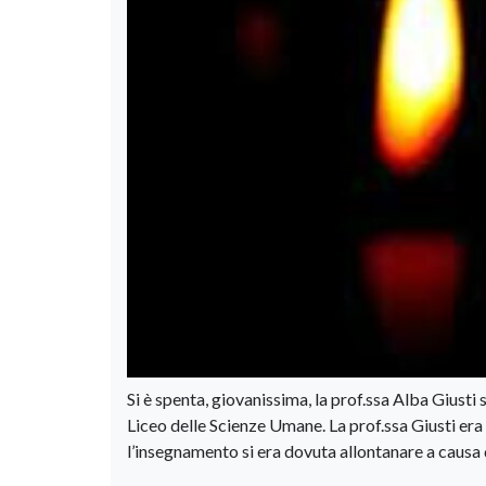
Si è spenta, giovanissima, la prof.ssa Alba Giusti
Liceo delle Scienze Umane. La prof.ssa Giusti era
l’insegnamento si era dovuta allontanare a causa 