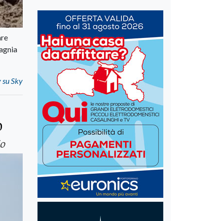
are
pagnia
v su Sky
o
io