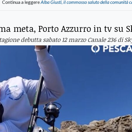
Continua a leggere
Alba Giusti, il commosso saluto della comunità 
ima meta, Porto Azzurro in tv su S
stagione debutta sabato 12 marzo Canale 236 di Sk