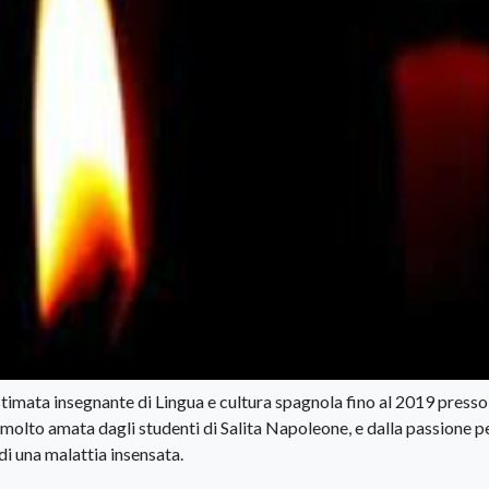
 stimata insegnante di Lingua e cultura spagnola fino al 2019 presso 
 molto amata dagli studenti di Salita Napoleone, e dalla passione p
di una malattia insensata.