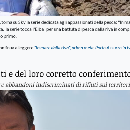
orna su Sky la serie dedicata agli appassionati della pesca: "In m
ata, la serie tocca l'Elba per una battuta di pesca dalla riva in com
to primo.
ontinua a leggere
“In mare dalla riva”, prima meta, Porto Azzurro in t
uti e del loro corretto conferiment
e abbandoni indiscriminati di rifiuti sul territor