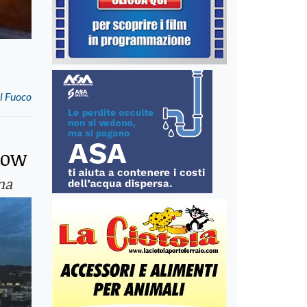
el Fuoco
how
na