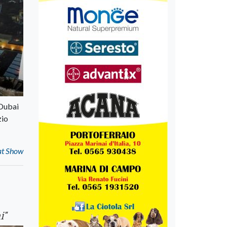
 Dubai
zio
at Show
i"