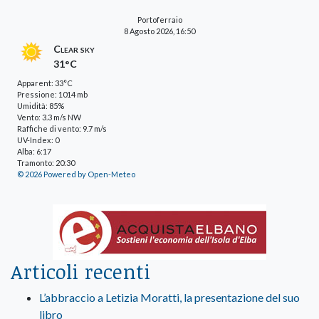
Portoferraio
8 Agosto 2026, 16:50
Clear sky
31°C
Apparent: 33°C
Pressione: 1014 mb
Umidità: 85%
Vento: 3.3 m/s NW
Raffiche di vento: 9.7 m/s
UV-Index: 0
Alba: 6:17
Tramonto: 20:30
© 2026 Powered by Open-Meteo
Articoli recenti
L’abbraccio a Letizia Moratti, la presentazione del suo
libro