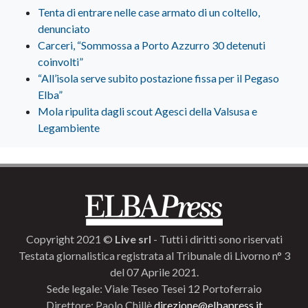
Tenta di entrare nelle case armato di un coltello,
denunciato
Carceri, “Sommossa a Porto Azzurro 30 detenuti
coinvolti”
“All’isola serve subito postazione fissa per il Pegaso
Elba”
Mola ripulita dagli scout Agesci della Valsusa e
Legambiente
Copyright 2021 ©
Live srl
- Tutti i diritti sono riservati
Testata giornalistica registrata al Tribunale di Livorno n° 3
del 07 Aprile 2021.
Sede legale: Viale Teseo Tesei 12 Portoferraio
Direttore: Paolo Chillè
direzione@elbapress.it