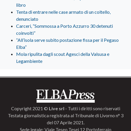
libro
Tenta di entrare nelle case armato di un coltello,
denunciato
Carceri, “Sommossa a Porto Azzurro 30 detenuti
coinvolti”
“All’isola serve subito postazione fissa per il Pegaso
Elba”
Mola ripulita dagli scout Agesci della Valsusa e
Legambiente
Copyright 2021 ©
Live srl
- Tutti i diritti sono riservati
Testata giornalistica registrata al Tribunale di Livorno n° 3
del 07 Aprile 2021.
Sede legale: Viale Teseo Tesei 12 Portoferraio