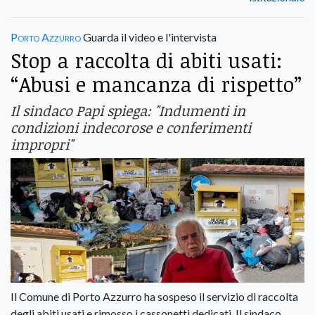
Porto Azzurro
Guarda il video e l'intervista
Stop a raccolta di abiti usati:
“Abusi e mancanza di rispetto”
Il sindaco Papi spiega: "Indumenti in
condizioni indecorose e conferimenti
impropri"
Il Comune di Porto Azzurro ha sospeso il servizio di raccolta
degli abiti usati e rimosso i cassonetti dedicati. Il sindaco,