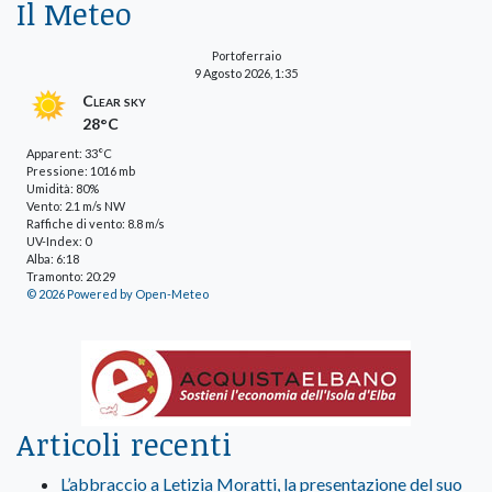
Il Meteo
Portoferraio
9 Agosto 2026, 1:35
Clear sky
28°C
Apparent: 33°C
Pressione: 1016 mb
Umidità: 80%
Vento: 2.1 m/s NW
Raffiche di vento: 8.8 m/s
UV-Index: 0
Alba: 6:18
Tramonto: 20:29
© 2026 Powered by Open-Meteo
Articoli recenti
L’abbraccio a Letizia Moratti, la presentazione del suo