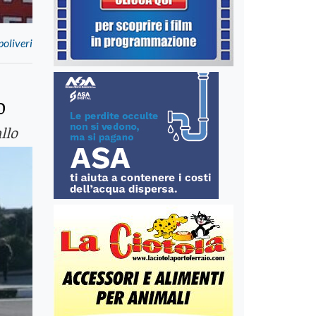
poliveri
o
llo