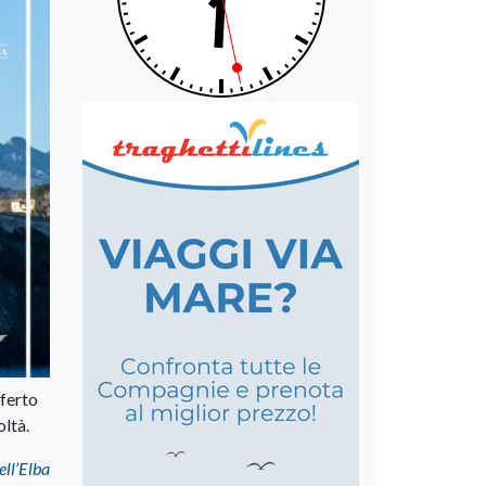
fferto
oltà.
ell’Elba