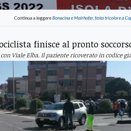
Continua a leggere
Bonacina e Mairhofer, festa tricolore a Ca
ciclista finisce al pronto soccors
con Viale Elba. Il paziente ricoverato in codice gia