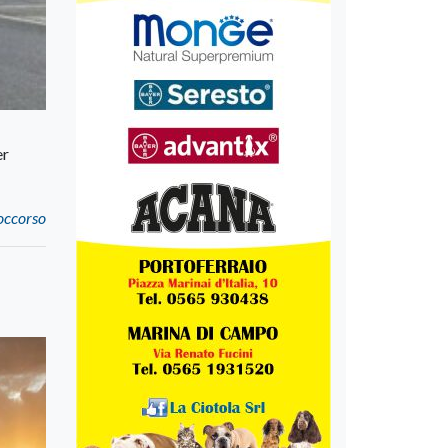
er
soccorso