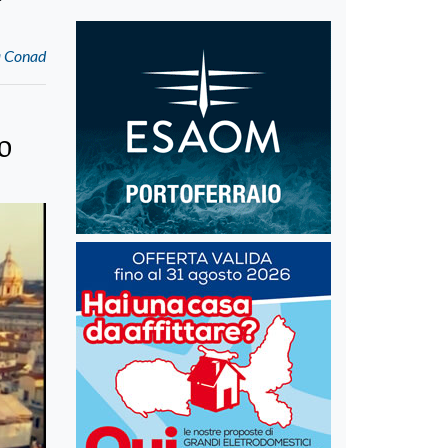
a Conad
o