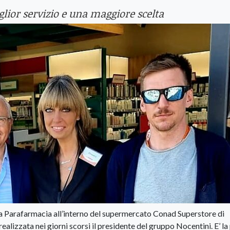
lior servizio e una maggiore scelta
va Parafarmacia all’interno del supermercato Conad Superstore di
realizzata nei giorni scorsi il presidente del gruppo Nocentini. E’ l