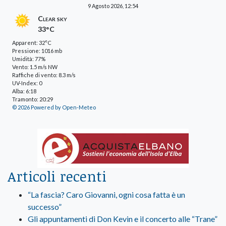
9 Agosto 2026, 12:54
Clear sky
33°C
Apparent: 32°C
Pressione: 1016 mb
Umidità: 77%
Vento: 1.5 m/s NW
Raffiche di vento: 8.3 m/s
UV-Index: 0
Alba: 6:18
Tramonto: 20:29
© 2026 Powered by Open-Meteo
Articoli recenti
“La fascia? Caro Giovanni, ogni cosa fatta è un
successo”
Gli appuntamenti di Don Kevin e il concerto alle “Trane”