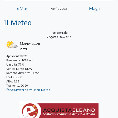
« Mar
Mag »
Aprile 2022
Il Meteo
Portoferraio
9 Agosto 2026, 6:14
Mainly clear
27°C
Apparent: 32°C
Pressione: 1016 mb
Umidità: 77%
Vento: 1.7 m/s NNW
Raffiche di vento: 8.4 m/s
UV-Index: 0
Alba: 6:18
Tramonto: 20:29
© 2026 Powered by Open-Meteo