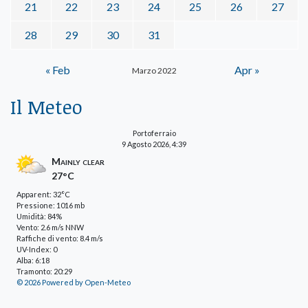
21
22
23
24
25
26
27
28
29
30
31
« Feb
Apr »
Marzo 2022
Il Meteo
Portoferraio
9 Agosto 2026, 4:39
Mainly clear
27°C
Apparent: 32°C
Pressione: 1016 mb
Umidità: 84%
Vento: 2.6 m/s NNW
Raffiche di vento: 8.4 m/s
UV-Index: 0
Alba: 6:18
Tramonto: 20:29
© 2026 Powered by Open-Meteo