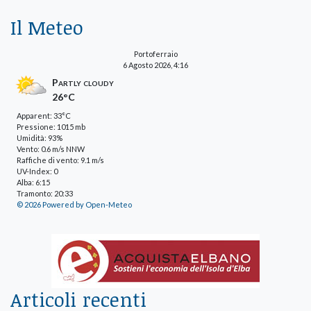
Il Meteo
Portoferraio
6 Agosto 2026, 4:16
Partly cloudy
26°C
Apparent: 33°C
Pressione: 1015 mb
Umidità: 93%
Vento: 0.6 m/s NNW
Raffiche di vento: 9.1 m/s
UV-Index: 0
Alba: 6:15
Tramonto: 20:33
© 2026 Powered by Open-Meteo
Articoli recenti