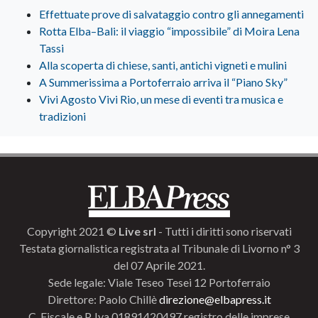
Effettuate prove di salvataggio contro gli annegamenti
Rotta Elba–Bali: il viaggio “impossibile” di Moira Lena
Tassi
Alla scoperta di chiese, santi, antichi vigneti e mulini
A Summerissima a Portoferraio arriva il “Piano Sky”
Vivi Agosto Vivi Rio, un mese di eventi tra musica e
tradizioni
Copyright 2021 ©
Live srl
- Tutti i diritti sono riservati
Testata giornalistica registrata al Tribunale di Livorno n° 3
del 07 Aprile 2021.
Sede legale: Viale Teseo Tesei 12 Portoferraio
Direttore: Paolo Chillè
direzione@elbapress.it
C. Fiscale e P. Iva 01891420497 registro delle imprese