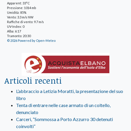
Apparent: 33°C
Pressione: 1014 mb
Umidità: 85%
Vento: 3.3 m/s NW
Raffiche di vento: 9.7 m/s
UV-Index: 0
Alba: 6:17
Tramonto: 20:30
© 2026 Powered by Open-Meteo
Articoli recenti
L’abbraccio a Letizia Moratti, la presentazione del suo
libro
Tenta di entrare nelle case armato di un coltello,
denunciato
Carceri, “Sommossa a Porto Azzurro 30 detenuti
coinvolti”