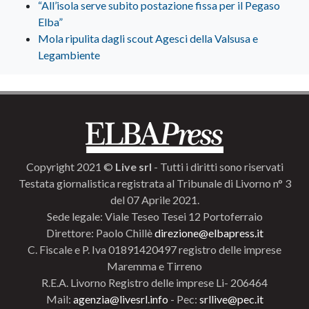
“All’isola serve subito postazione fissa per il Pegaso
Elba”
Mola ripulita dagli scout Agesci della Valsusa e
Legambiente
Copyright 2021 ©
Live srl
- Tutti i diritti sono riservati
Testata giornalistica registrata al Tribunale di Livorno n° 3
del 07 Aprile 2021.
Sede legale: Viale Teseo Tesei 12 Portoferraio
Direttore: Paolo Chillè
direzione@elbapress.it
C. Fiscale e P. Iva 01891420497 registro delle imprese
Maremma e Tirreno
R.E.A. Livorno Registro delle imprese Li- 206464
Mail:
agenzia@livesrl.info
- Pec:
srllive@pec.it