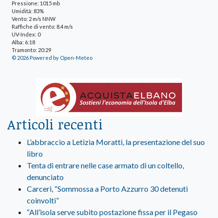
Pressione: 1015 mb
Umidità: 83%
Vento: 2 m/s NNW
Raffiche di vento: 8.4 m/s
UV-Index: 0
Alba: 6:18
Tramonto: 20:29
© 2026 Powered by Open-Meteo
Articoli recenti
L’abbraccio a Letizia Moratti, la presentazione del suo
libro
Tenta di entrare nelle case armato di un coltello,
denunciato
Carceri, “Sommossa a Porto Azzurro 30 detenuti
coinvolti”
“All’isola serve subito postazione fissa per il Pegaso