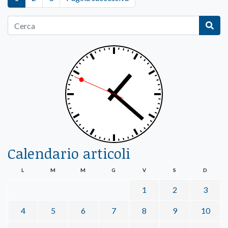
Calendario articoli
L
M
M
G
V
S
D
1
2
3
4
5
6
7
8
9
10