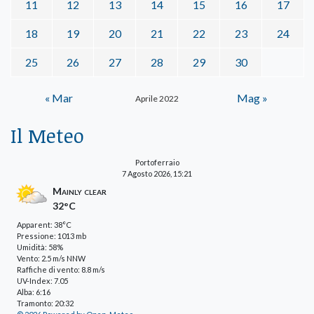
11
12
13
14
15
16
17
18
19
20
21
22
23
24
25
26
27
28
29
30
« Mar
Mag »
Aprile 2022
Il Meteo
Portoferraio
7 Agosto 2026, 15:21
Mainly clear
32°C
Apparent: 38°C
Pressione: 1013 mb
Umidità: 58%
Vento: 2.5 m/s NNW
Raffiche di vento: 8.8 m/s
UV-Index: 7.05
Alba: 6:16
Tramonto: 20:32