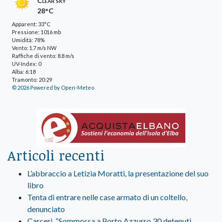
Clear sky
28°C
Apparent: 33°C
Pressione: 1016 mb
Umidità: 78%
Vento: 1.7 m/s NW
Raffiche di vento: 8.8 m/s
UV-Index: 0
Alba: 6:18
Tramonto: 20:29
© 2026 Powered by Open-Meteo
Articoli recenti
L’abbraccio a Letizia Moratti, la presentazione del suo
libro
Tenta di entrare nelle case armato di un coltello,
denunciato
Carceri, “Sommossa a Porto Azzurro 30 detenuti