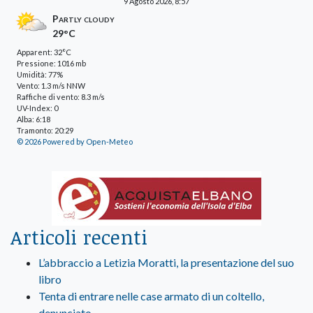
9 Agosto 2026, 8:57
Partly cloudy
29°C
Apparent: 32°C
Pressione: 1016 mb
Umidità: 77%
Vento: 1.3 m/s NNW
Raffiche di vento: 8.3 m/s
UV-Index: 0
Alba: 6:18
Tramonto: 20:29
© 2026 Powered by Open-Meteo
Articoli recenti
L’abbraccio a Letizia Moratti, la presentazione del suo
libro
Tenta di entrare nelle case armato di un coltello,
denunciato