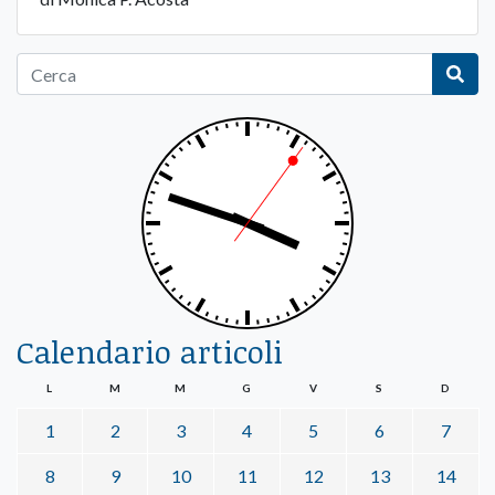
Calendario articoli
L
M
M
G
V
S
D
1
2
3
4
5
6
7
8
9
10
11
12
13
14