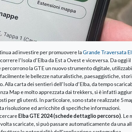
tinua ad investire per promuovere la
Grande Traversata E
rrere l’Isola d’Elba da Est a Ovest e viceversa. Da oggi il
e percorrono la GTE un nuovo strumento digitale, utilizzabi
acilmente le bellezze naturalistiche, paesaggistiche, stor
Alla carta dei sentieri dell’Isola d’Elba, da tempo scaricab
za Map e molto apprezzata dai trekkers, si è infatti aggiu
ti per gli utenti. In particolare, sono state realizzate 5 m
ta risoluzione ed arricchite di specifiche informazioni.
 cercare
Elba GTE 2024 (schede dettaglio percorso)
. Le
 volta scaricate, si può passare automaticamente da una all’
 sfruttare le potenzialità dell’applicazione cartografica