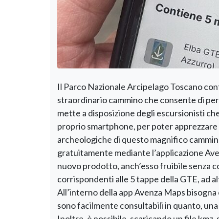
Il Parco Nazionale Arcipelago Toscano con
straordinario cammino che consente di perco
mette a disposizione degli escursionisti ch
proprio smartphone, per poter apprezzare f
archeologiche di questo magnifico cammino. 
gratuitamente mediante l’applicazione Aven
nuovo prodotto, anch’esso fruibile senza cos
corrispondenti alle 5 tappe della GTE, ad al
All’interno della app Avenza Maps bisogna
sono facilmente consultabili in quanto, una
Inoltre, è possibile, scaricando un file kmz,