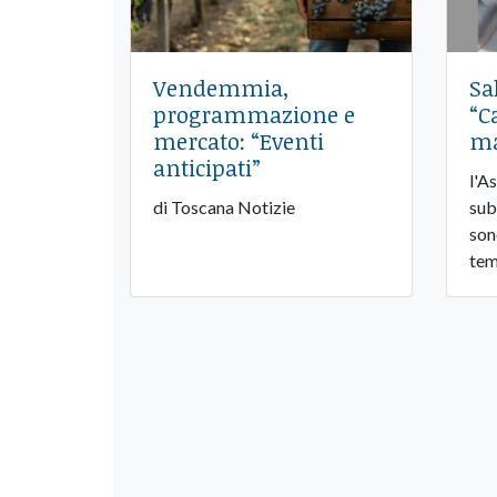
Vendemmia,
Sa
programmazione e
“C
mercato: “Eventi
ma
anticipati”
l'A
di Toscana Notizie
sub
son
tem