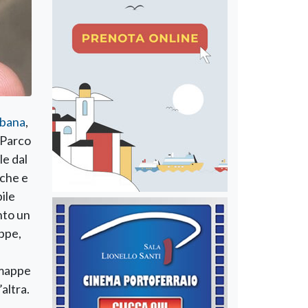
lbana
,
 Parco
le dal
iche e
ile
nto un
appe,
 mappe
altra.