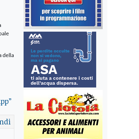
a
pale
a della
app
”
ndi