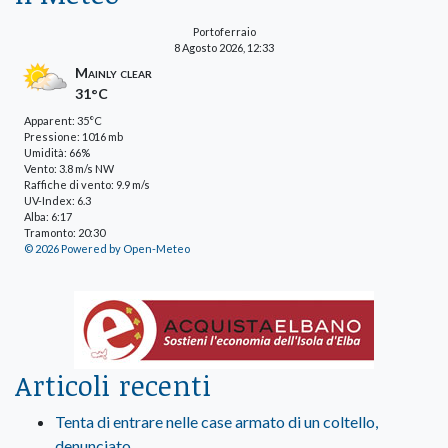
Portoferraio
8 Agosto 2026, 12:33
Mainly clear
31°C
Apparent: 35°C
Pressione: 1016 mb
Umidità: 66%
Vento: 3.8 m/s NW
Raffiche di vento: 9.9 m/s
UV-Index: 6.3
Alba: 6:17
Tramonto: 20:30
© 2026 Powered by Open-Meteo
Articoli recenti
Tenta di entrare nelle case armato di un coltello,
denunciato