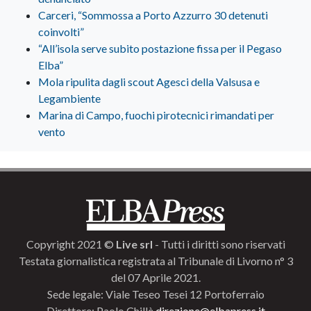
Carceri, “Sommossa a Porto Azzurro 30 detenuti
coinvolti”
“All’isola serve subito postazione fissa per il Pegaso
Elba”
Mola ripulita dagli scout Agesci della Valsusa e
Legambiente
Marina di Campo, fuochi pirotecnici rimandati per
vento
Copyright 2021 ©
Live srl
- Tutti i diritti sono riservati
Testata giornalistica registrata al Tribunale di Livorno n° 3
del 07 Aprile 2021.
Sede legale: Viale Teseo Tesei 12 Portoferraio
Direttore: Paolo Chillè
direzione@elbapress.it