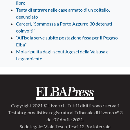
libro
Tenta di entrare nelle case armato di un coltello,
denunciato
Carceri, “Sommossa a Porto Azzurro 30 detenuti
coinvolti”
“All’isola serve subito postazione fissa per il Pegaso
Elba”
Mola ripulita dagli scout Agesci della Valsusa e
Legambiente
Copyright 2021 ©
Live srl
- Tutti i diritti sono riservati
Testata giornalistica registrata al Tribunale di Livorno n° 3
del 07 Aprile 2021.
Sede legale: Viale Teseo Tesei 12 Portoferraio