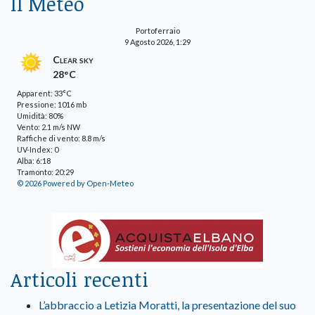
Il Meteo
Portoferraio
9 Agosto 2026, 1:29
Clear sky
28°C
Apparent: 33°C
Pressione: 1016 mb
Umidità: 80%
Vento: 2.1 m/s NW
Raffiche di vento: 8.8 m/s
UV-Index: 0
Alba: 6:18
Tramonto: 20:29
© 2026 Powered by Open-Meteo
Articoli recenti
L’abbraccio a Letizia Moratti, la presentazione del suo