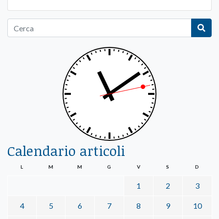
Calendario articoli
L
M
M
G
V
S
D
1
2
3
4
5
6
7
8
9
10