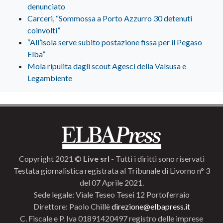
denunciato
Carceri, “Sommossa a Porto Azzurro 30 detenuti
coinvolti”
“All’isola serve subito postazione fissa per il Pegaso
Elba”
Mola ripulita dagli scout Agesci della Valsusa e
Legambiente
Copyright 2021 ©
Live srl
- Tutti i diritti sono riservati
Testata giornalistica registrata al Tribunale di Livorno n° 3
del 07 Aprile 2021.
Sede legale: Viale Teseo Tesei 12 Portoferraio
Direttore: Paolo Chillè
direzione@elbapress.it
C. Fiscale e P. Iva 01891420497 registro delle imprese