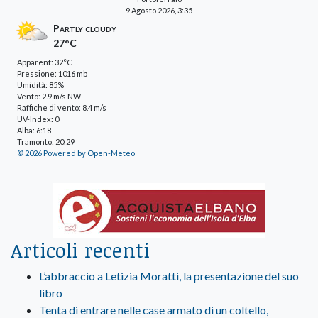
9 Agosto 2026, 3:35
Partly cloudy
27°C
Apparent: 32°C
Pressione: 1016 mb
Umidità: 85%
Vento: 2.9 m/s NW
Raffiche di vento: 8.4 m/s
UV-Index: 0
Alba: 6:18
Tramonto: 20:29
© 2026 Powered by Open-Meteo
Articoli recenti
L’abbraccio a Letizia Moratti, la presentazione del suo
libro
Tenta di entrare nelle case armato di un coltello,