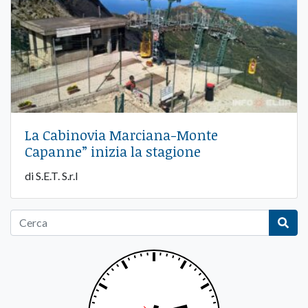
La Cabinovia Marciana-Monte
Capanne” inizia la stagione
di S.E.T. S.r.l