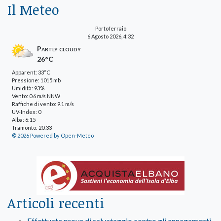
Il Meteo
Portoferraio
6 Agosto 2026, 4:32
Partly cloudy
26°C
Apparent: 33°C
Pressione: 1015 mb
Umidità: 93%
Vento: 0.6 m/s NNW
Raffiche di vento: 9.1 m/s
UV-Index: 0
Alba: 6:15
Tramonto: 20:33
© 2026 Powered by Open-Meteo
Articoli recenti
Effettuate prove di salvataggio contro gli annegamenti