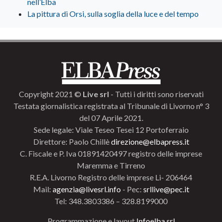
nell’Elba
La pittura di Orsi, sulla soglia della luce e del tempo
Copyright 2021 ©
Live srl
- Tutti i diritti sono riservati
Testata giornalistica registrata al Tribunale di Livorno n° 3
del 07 Aprile 2021.
Sede legale: Viale Teseo Tesei 12 Portoferraio
Direttore: Paolo Chillè
direzione@elbapress.it
C. Fiscale e P. Iva 01891420497 registro delle imprese
Maremma e Tirreno
R.E.A. Livorno Registro delle imprese Li- 206464
Mail:
agenzia@livesrl.info
- Pec:
srllive@pec.it
Tel: 348.3803386 – 328.8199000
Programmazione e layout
Infoelba srl