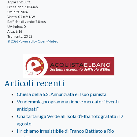
Apparent: 33°C
Pressione: 1014 mb
Umidità: 90%
Vento: 0.7 m/s NW
Raffiche di vento: 7.8 m/s
UV-Index: 0
Alba: 6:16
Tramonto: 20:32
© 2026 Powered by Open-Meteo
Articoli recenti
Chiesa della S.S. Annunziata e il suo pianista
Vendemmia, programmazione e mercato: “Eventi
anticipati”
Una tartaruga Verde all’Isola d’Elba fotografata il 2
agosto
Il richiamo irresistibile di Franco Battiato a Rio