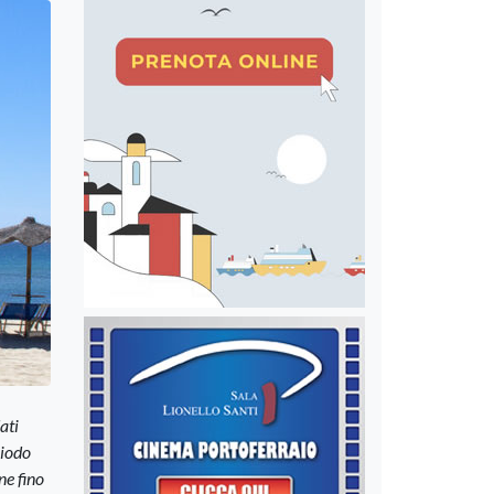
ati
riodo
ne fino