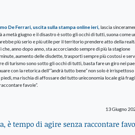
mo De Ferrari, uscita sulla stampa online ieri,
lascia sincerame
à a metà giugno e il disastro è sotto gli occhi di tutti, suona come u
ebbe più serio e più utile per il territorio prendere atto della realt
si che, anno dopo anno, sta accorciando sempre di più la stagione
t minute, aumento delle disdette, trasporti sempre più costosi e serv
 di turismo sono sotto gli occhi di tutti, basta fare un giro nei pae
are con la retorica dell'”andrà tutto bene” non solo è irrispettoso
 piedi, ma rischia di affossare del tutto un’economia locale già fragi
a raccontare favole”.
13 Giugno 20
ca, è tempo di agire senza raccontare favo