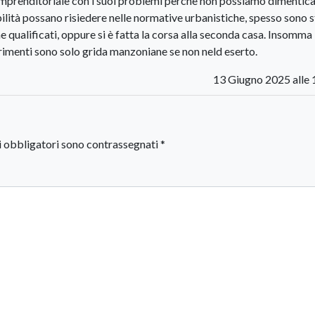
e imprenditoriale con i suoi problemi perchè non possiamo dimentic
ilità possano risiedere nelle normative urbanistiche, spesso sono s
 qualificati, oppure si è fatta la corsa alla seconda casa. Insomma
trimenti sono solo grida manzoniane se non neld eserto.
13 Giugno 2025 alle 
i obbligatori sono contrassegnati
*