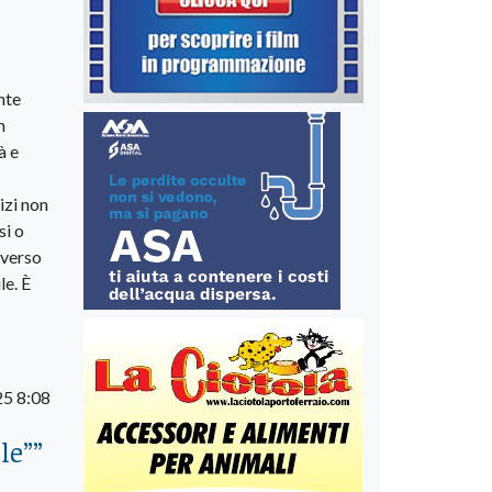
nte
n
à e
izi non
si o
 verso
le. È
25 8:08
le”
”