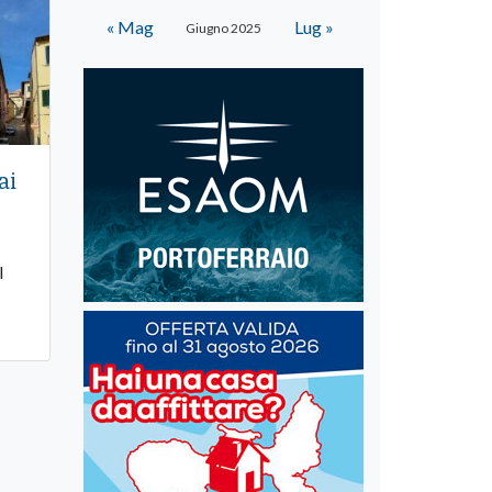
« Mag
Lug »
Giugno 2025
ai
l