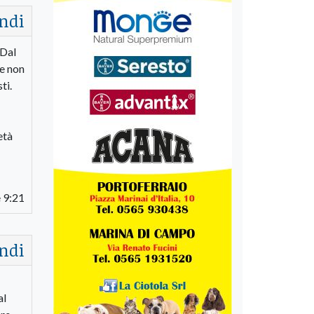
ndi
 Dal
he non
ti.
età
 9:21
ndi
al