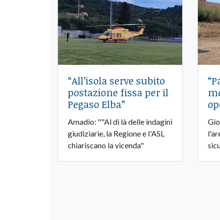
“All’isola serve subito
“P
postazione fissa per il
me
Pegaso Elba”
op
Amadio: ""Al di là delle indagini
Gio
giudiziarie, la Regione e l'ASL
l'a
chiariscano la vicenda"
sic