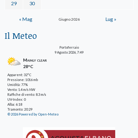
29
30
« Mag
Lug »
Giugno 2026
Il Meteo
Portoferraio
9 Agosto 2026, 7:49
Mainly clear
28°C
Apparent: 32°C
Pressione: 1016 mb
Umidità: 77%
Vento: 1.4 m/s NW
Raffiche di vento: 8.3 m/s
UV-Index: 0
Alba: 6:18
Tramonto: 20:29
© 2026 Powered by Open-Meteo