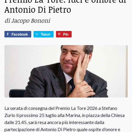
Antonio Di Pietro
di Jacopo Bononi
Facebook
Tweet
Pin
La serata di consegna del Premio La Tore 2026 a Stefano Zurlo il prossimo 25 luglio alla Marina, in piazza della Chiesa dalle 21.45, sarà resa ancora più interessante dalla partecipazione di Antonio Di Pietro quale ospite d’onore e che riceverà un riconoscimento speciale alla carriera voluto dal comitato promotore. I due potranno dibattere sulle vicende della giustizia italiana da Mani Pulite arrivando alle cronache giudiziarie più recenti, come il ‘caso Garlasco’ che tanto appassiona il pubblico trasversalmente in queste settimane, ma a dire il vero da anni. La carriera di Antonio Di Pietro si è sviluppata principalmente attraverso due fasi storiche: una prima parte come magistrato simbolo dell’inchiesta Mani Pulite e una seconda come leader politico e ministro della Repubblica. Ecco le tappe fondamentali del suo percorso professionale: nato a Montenero di Bisaccia nel 1950, dopo aver lavorato anche all’estero come operaio, si è laureato in Giurisprudenza alla Statale di Milano nel 1978. Lavora inizialmente come segretario comunale in alcuni paesi del Comasco. Nel 1980 vince il concorso come Commissario della Polizia di Stato e assume la guida della polizia giudiziaria del IV distretto a Milano. Vince il concorso nel 1981, diventando poi nel 1985 sostituto procuratore presso la Procura della Repubblica di Milano. Nel febbraio del 1992 coordina l’arresto di Mario Chiesa, dando ufficialmente inizio all’inchiesta Mani Pulite. Insieme ai colleghi del pool investigativo (tra cui Borrelli, Colombo e Camassa), svela il sistema di corruzione sistemica della Prima Repubblica noto come Tangentopoli. Nel dicembre 1994, al culmine della popolarità mediatica, si dimette improvvisamente dalla magistratura per potersi difendere da una serie di inchieste e dossieraggi avviati contro di lui, dai quali uscirà successivamente prosciolto da ogni accusa. Nel 1996 entra ufficialmente in politica e viene nominato ministro nel primo Governo Prodi. Si dimette pochi mesi dopo a causa del riemergere di alcune inchieste giudiziarie a suo carico, che si riveleranno infondate. Nel 1997 vince le elezioni suppletive nel collegio del Mugello, entrando in Parlamento come senatore. Nel 1998 fonda il suo movimento politico personale, l’Italia dei Valori, incentrato sulla legalità e sul contrasto alla corruzione. Con questo partito viene eletto sia al Parlamento Europeo che alla Camera dei Deputati. Dal 2006 al 2008 torna al governo come Ministro delle infrastrutture nel secondo esecutivo guidato da Romano Prodi. Dopo il forte ridimensionamento politico dell’Italia dei Valori alle elezioni del 2013, Di Pietro lascia tutti gli incarichi di partito nel 2014. Da allora si è ritirato a vita privata nella sua terra natale in Molise, dove si dedica principalmente alla gestione dell’azienda agricola di famiglia e all’attività di avvocato, intervenendo saltuariamente nel dibattito pubblico sui temi legati alla riforma della giustizia. Il suo intervento durante il dibattito pre referendum ha aperto molte polemiche dalle quali egli si è sempre difeso nel merito. La sua partecipazione al dibattito referendario lo ha visto protagonista diverse volte in tempi recenti e la sua reazione alle vicende referendarie varia significativamente a seconda della consultazione a cui si fa riferimento, poiché la sua carriera politica lo ha visto sia nel ruolo di vincitore e promotore (come nel 2011) sia in quello di sostenitore di riforme rimaste sconfitte come quella di poche settimane orsono. Il Referendum Costituzionale del 2016 (Il ‘No’ alla riforma Renzi): Antonio Di Pietro si schierò apertamente per il ‘No’, definendo la riforma pasticciata e pericolosa per l’equilibrio dei poteri giudiziario e legislativo. Di Pietro accolse la netta sconfitta della riforma e le conseguenti dimissioni di Renzi come una vittoria della democrazia e della Carta Costituzionale. Commentò l’esito sottolineando che il popolo italiano aveva fermato un tentativo di accentramento del potere, confermando la solidità dei principi democratici originari. Nel dibattito della scorsa primavera per il referendum sulla separazione delle carriere dei magistrati, Di Pietro ha vissuto un cambio di passo radicale diventando uno dei principali volti pubblici del comitato per il ‘Sì’ (‘Sì Separa’). Di fronte all’esito delle urne, l’ex pm ha reagito mantenendo una linea legata al merito tecnico della proposta, respingendo le accuse di aver ‘tradito’ la magistratura. Ha commentato la vicenda dichiarando che la sua era una battaglia di coerenza liberale volta a tutelare i cittadini e a garantire un giudice terzo in parità di condizioni, invitando la politica a non strumentalizzare il voto. Quindi notiamo come egli abbia sempre mantenuto un chiaro atteggiamento equilibrato e istituzionale sia in caso di vittoria sia in caso di sconfitta. Eppure il ‘personaggio’ di Pietro ha rappresentato per molti versi una chiara e netta e alcune volte ‘rivoluzionaria’ posizione nel quadro della storia della nostra Repubblica, almeno per quella degli ultimi trent’anni. La fine della prima repubblica, così come fu chiamata ai tempi, fu di certo avviata e per così dire ‘tracciata’ dal magistrato milanese che attraverso il ‘pool’ incise non poco nel sistema politico dell’epoca fino a distruggerlo. Di queste ore è la rivelazione non proprio scontata che anche il PCI prese la sua gigantesca mazzetta e lo fece dal Gruppo Ferruzzi. Il famoso miliardo, che già nel 2011 fu proprio Stefano Zurlo in diretta tv a ‘contestare’ a Di Pietro con la famosa espressione ‘il pool si incartò sulla soglia di Botteghe Oscure’, ora risbuca nella cronaca politica grazie a Carlo Sama, allora ai vertici del gruppo multi miliardario (in lire) di Gardini. Il cosiddetto ‘miliardo a Botteghe Oscure’ rappresenta uno dei capitoli più controversi, dibattuti e iconici dell’inchiesta Mani Pulite. Nonostante le dichiarazioni di Sama (all’epoca appunto amministratore delegato del gruppo Ferruzzi-Montedison) e di Sergio Cusani, secondo cui nel dicembre 1989 Raul Gardini si era recato personalmente a Roma con una valigetta contenente un miliardo di lire in contanti destinato al PCI, il pool di Antonio Di Pietro non riuscì mai a trovarne la prova oggettiva sul piano giudiziario. Il denaro non fu mai tracciato per una serie di precise ragioni processuali e fattuali ossia la mancanza di prove documentali e la natura dei contanti. Il miliardo faceva parte della gigantesca provvista di fondi neri legata alla maxi-tangente Enimont. A differenza dei canali bancari esteri utilizzati per gli altri partiti della Prima Repubblica (come la Democrazia Cristiana o il PSI), questo specifico miliardo consisteva in denaro contante trasportato fisicamente tramite un aereo privato del gruppo Ferruzzi sulla tratta Forlì-Roma. Non esistendo bonifici, transazioni elettroniche o ‘fogli di via’ bancari, l’assenza di una traccia cartacea rese impossibile per i magistrati seguirne i flussi finanziari. Durante i durissimi interrogatori condotti da Antonio Di Pietro, Carlo Sama ammise di non aver assistito direttamente alla consegna del denaro. Sia Sama sia Cusani dichiararono a verbale di aver appreso l’episodio direttamente dalla voce di Raul Gardini. Mancava, di conseguenza, il testimone oculare diretto della dazione materiale del denaro, poiché i vertici del PCI dell’epoca (tra cui Achille Occhetto e Massimo D’Alema) respinsero fermamente ogni addebito. Il teste chiave e l’unico uomo che avrebbe potuto confermare con esattezza a chi, come e quando fosse stata consegnata quella valigetta era proprio Gardini. L’imprenditore, tuttavia, si suicidò il 23 luglio 1993 nella sua abitazione di Milano, poco prima dell’imminente arresto e del programmato interrogatorio con Di Pietro. La sua scomparsa privò i magistrati della confessione diretta del principale protagonista, lasciando l’episodio privo del tassello probatorio decisivo. Le indagini sulle cosiddette ‘tangenti rosse’ si scontrarono con la rigida struttura organizzativa delle tesorerie di partito e con la figura di Primo Greganti (noto alle cronache come il compagno G). Nonostante lunghi periodi di carcerazione preventiva, Greganti mantenne una linea di totale fermezza: ammise di aver percepito somme di denaro, ma sostenne sempre che si trattava di contributi a titolo personale o legati ad affari privati, e non destinati alle casse del partito. Questo atteggiamento impedì ai magistrati di Milano di estendere legalmente la responsabilità penale ai vertici politici di Botteghe Oscure. Sama e Cusani vennero condannati come corruttori per l’intero impianto della vicenda Enimont, ma il reato di finanziamento illecito ai singoli esponenti del PCI per quel miliardo specifico fu archiviato per insufficienza di prove oggettive, rimanendo uno dei grandi misteri irrisolti di Tangentopoli. Erano presenti proprio loro due l’altra sera in diretta TV con Di Pietro e alla specifica domanda: ‘ma li portaste o no questi soldi?’ Sama, con grande serenità, ha ammesso che furono consegnati. Cosa che sgretola quel poco di dubbi che potevano esserci che solo i comunisti italiani erano rimasti lontani dalla corruzione, rispetto alla ‘balena bianca’ o al partito di Bettino Craxi. Insomma pagine nere o almeno buie della nostra storia recente, delle quali Di Pietro è stato protagonista in positivo e grazie al quale un sistema intero di corruzione fu ‘stoppato’, almeno in parte, come ha spesso ammesso lo stesso Di Pietro che con il realismo che gli è proprio, pur rivendicando la bontà del suo operato, sa bene che il fenomeno prosegue in modo diverso anche oggi. A Di Pietro sarà consegnato dalle mani dell’autrice Francesca Groppelli il ‘Riconoscimento speciale alla carriera Luigi Catta’ che è una bellissima opera d’arte intitolata ‘Le mani della giustizia’(2026) mentre il maestro Lorenzo D’Andrea ha realizzato il premio 2026, ossia un ritratto di Stefano Zurlo. Il Premio letterario La Tore 2026 è promosso da Franco e Lucia Semeraro e dall’Hotel Gabbiano Azzurro. Parte