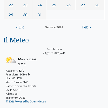
22
23
24
25
26
27
28
29
30
31
« Dic
Feb »
Gennaio 2024
Il Meteo
Portoferraio
9 Agosto 2026, 6:41
Mainly clear
27°C
Apparent: 32°C
Pressione: 1016 mb
Umidità: 77%
Vento: 1.4 m/s NW
Raffiche di vento: 8.3 m/s
UV-Index: 0
Alba: 6:18
Tramonto: 20:29
© 2026 Powered by Open-Meteo