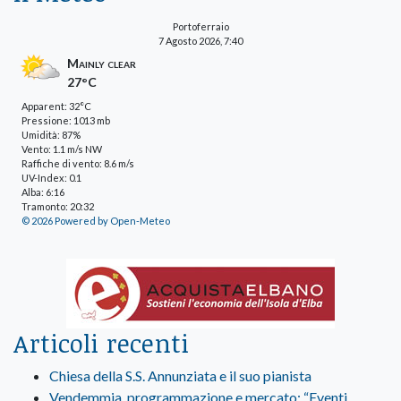
Portoferraio
7 Agosto 2026, 7:40
Mainly clear
27°C
Apparent: 32°C
Pressione: 1013 mb
Umidità: 87%
Vento: 1.1 m/s NW
Raffiche di vento: 8.6 m/s
UV-Index: 0.1
Alba: 6:16
Tramonto: 20:32
© 2026 Powered by Open-Meteo
Articoli recenti
Chiesa della S.S. Annunziata e il suo pianista
Vendemmia, programmazione e mercato: “Eventi