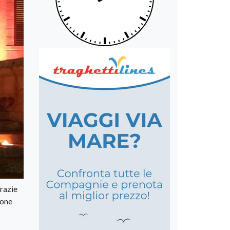
grazie
ione