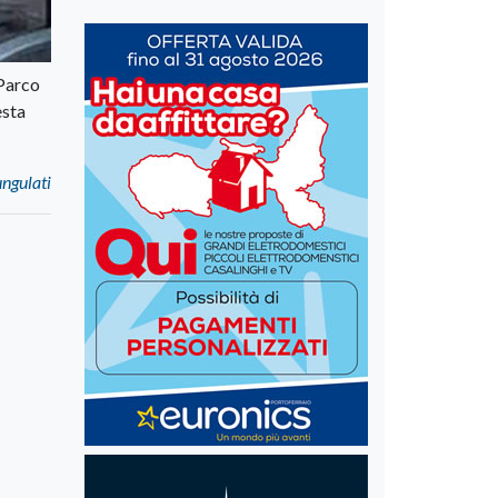
 Parco
esta
ungulati