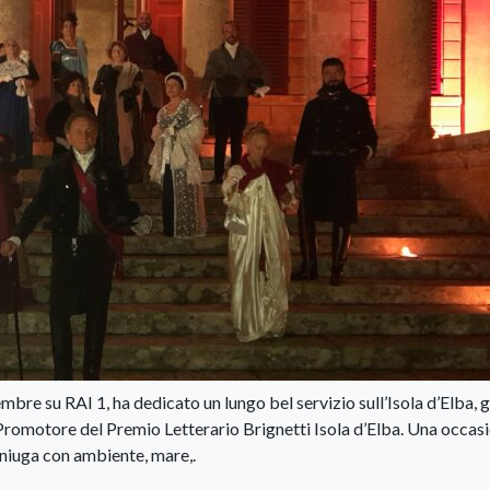
embre su RAI 1, ha dedicato un lungo bel servizio sull’Isola d’Elba, 
 Promotore del Premio Letterario Brignetti Isola d’Elba. Una occas
oniuga con ambiente, mare,.