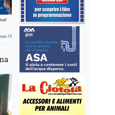
half
aman 73
ana