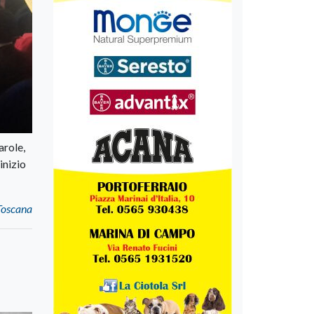
arole,
inizio
Toscana