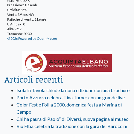
Apparent: 33°C
Pressione: 1014 mb
Umidità: 85%
Vento: 3.9 m/s NW
Raffiche di vento: 11.6 m/s
UV-Index: 0
Alba: 6:17
Tramonto: 20:30
© 2026 Powered by Open-Meteo
Articoli recenti
Isola in Tavola chiude la nona edizione con una brochure
Porto Azzurro celebra Tina Turner con un grande live
Color Fest e Follia 2000, domenica festa a Marina di
Campo
Chi ha paura di Paolo” di Diversi, nuova pagina al museo
Rio Elba celebra la tradizione con la gara dei Baroccini