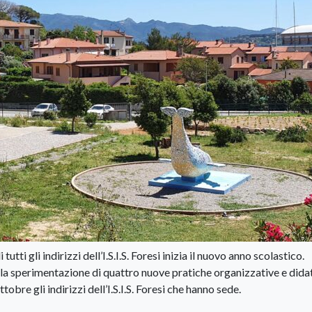
tti gli indirizzi dell’I.S.I.S. Foresi inizia il nuovo anno scolastico.
nella sperimentazione di quattro nuove pratiche organizzative e dida
obre gli indirizzi dell’I.S.I.S. Foresi che hanno sede.