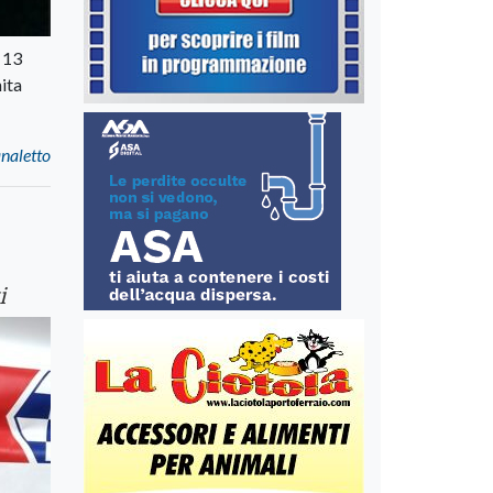
 13
ita
analetto
i