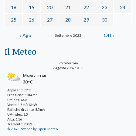
18
19
20
21
22
23
24
25
26
27
28
29
30
« Ago
Ott »
Settembre 2023
Il Meteo
Portoferraio
7 Agosto 2026, 10:38
Mainly clear
30°C
Apparent: 35°C
Pressione: 1014 mb
Umidità: 64%
Vento: 1.6 m/s NNW
Raffiche di vento: 8.5 m/s
UV-Index: 3.5
Alba: 6:16
Tramonto: 20:32
© 2026 Powered by Open-Meteo