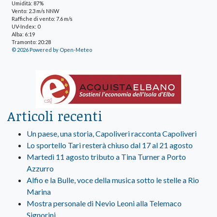
Umidità: 87%
Vento: 2.3 m/s NNW
Raffiche di vento: 7.6 m/s
UV-Index: 0
Alba: 6:19
Tramonto: 20:28
© 2026 Powered by Open-Meteo
Articoli recenti
Un paese, una storia, Capoliveri racconta Capoliveri
Lo sportello Tari resterà chiuso dal 17 al 21 agosto
Martedì 11 agosto tributo a Tina Turner a Porto
Azzurro
Alfio e la Bulle, voce della musica sotto le stelle a Rio
Marina
Mostra personale di Nevio Leoni alla Telemaco
Signorini