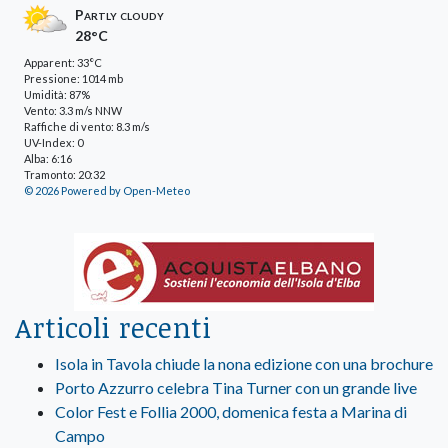
Partly cloudy
28°C
Apparent: 33°C
Pressione: 1014 mb
Umidità: 87%
Vento: 3.3 m/s NNW
Raffiche di vento: 8.3 m/s
UV-Index: 0
Alba: 6:16
Tramonto: 20:32
© 2026 Powered by Open-Meteo
Articoli recenti
Isola in Tavola chiude la nona edizione con una brochure
Porto Azzurro celebra Tina Turner con un grande live
Color Fest e Follia 2000, domenica festa a Marina di
Campo