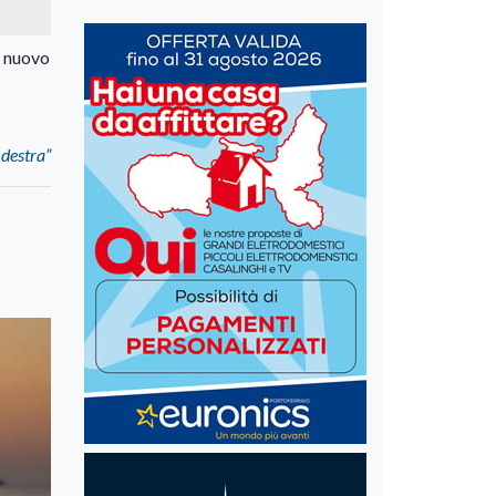
l nuovo
 destra”