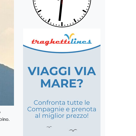
o
bino.