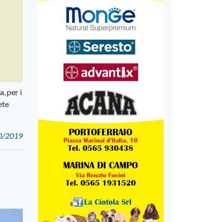
, per i
ete
010/2019