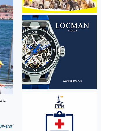
gata
Diversi”