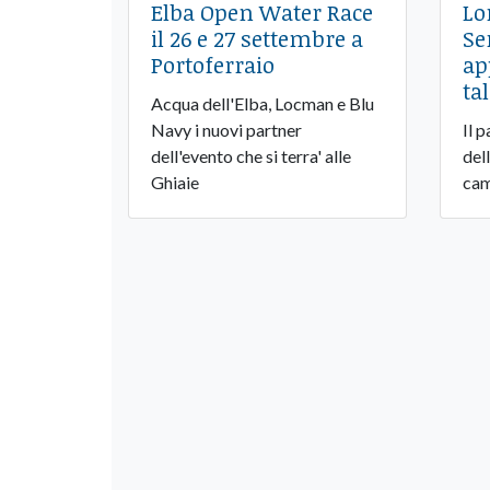
Elba Open Water Race
Lo
il 26 e 27 settembre a
Ser
Portoferraio
ap
ta
Acqua dell'Elba, Locman e Blu
Navy i nuovi partner
Il p
dell'evento che si terra' alle
del
Ghiaie
cam