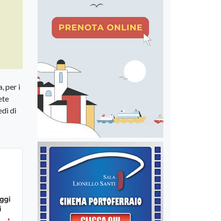
, per i
ete
di di