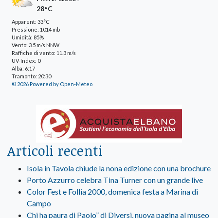
28°C
Apparent: 33°C
Pressione: 1014 mb
Umidità: 85%
Vento: 3.5 m/s NNW
Raffiche di vento: 11.3 m/s
UV-Index: 0
Alba: 6:17
Tramonto: 20:30
© 2026 Powered by Open-Meteo
Articoli recenti
Isola in Tavola chiude la nona edizione con una brochure
Porto Azzurro celebra Tina Turner con un grande live
Color Fest e Follia 2000, domenica festa a Marina di
Campo
Chi ha paura di Paolo” di Diversi, nuova pagina al museo