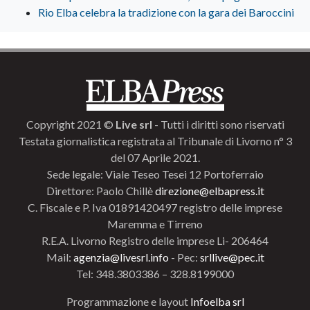
Rio Elba celebra la tradizione con la gara dei Baroccini
Copyright 2021 ©
Live srl
- Tutti i diritti sono riservati
Testata giornalistica registrata al Tribunale di Livorno n° 3
del 07 Aprile 2021.
Sede legale: Viale Teseo Tesei 12 Portoferraio
Direttore: Paolo Chillè
direzione@elbapress.it
C. Fiscale e P. Iva 01891420497 registro delle imprese
Maremma e Tirreno
R.E.A. Livorno Registro delle imprese Li- 206464
Mail:
agenzia@livesrl.info
- Pec:
srllive@pec.it
Tel: 348.3803386 – 328.8199000
Programmazione e layout
Infoelba srl