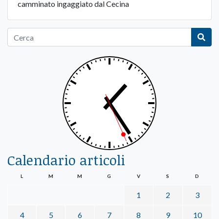
camminato ingaggiato dal Cecina
Calendario articoli
L
M
M
G
V
S
D
1
2
3
4
5
6
7
8
9
10