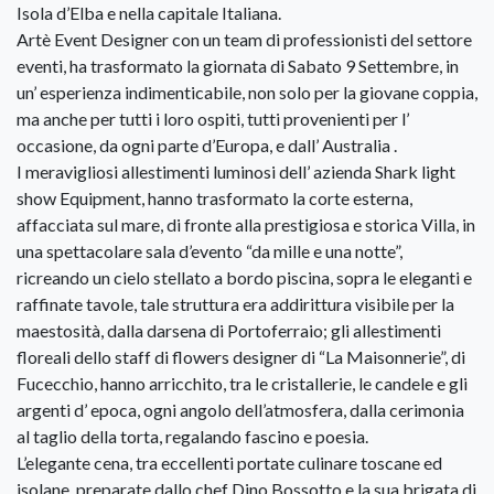
Isola d’Elba e nella capitale Italiana.
Artè Event Designer con un team di professionisti del settore
eventi, ha trasformato la giornata di Sabato 9 Settembre, in
un’ esperienza indimenticabile, non solo per la giovane coppia,
ma anche per tutti i loro ospiti, tutti provenienti per l’
occasione, da ogni parte d’Europa, e dall’ Australia .
I meravigliosi allestimenti luminosi dell’ azienda Shark light
show Equipment, hanno trasformato la corte esterna,
affacciata sul mare, di fronte alla prestigiosa e storica Villa, in
una spettacolare sala d’evento “da mille e una notte”,
ricreando un cielo stellato a bordo piscina, sopra le eleganti e
raffinate tavole, tale struttura era addirittura visibile per la
maestosità, dalla darsena di Portoferraio; gli allestimenti
floreali dello staff di flowers designer di “La Maisonnerie”, di
Fucecchio, hanno arricchito, tra le cristallerie, le candele e gli
argenti d’ epoca, ogni angolo dell’atmosfera, dalla cerimonia
al taglio della torta, regalando fascino e poesia.
L’elegante cena, tra eccellenti portate culinare toscane ed
isolane, preparate dallo chef Dino Bossotto e la sua brigata di